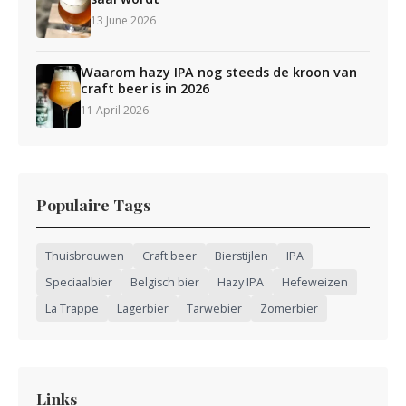
13 June 2026
Waarom hazy IPA nog steeds de kroon van
craft beer is in 2026
11 April 2026
Populaire Tags
Thuisbrouwen
Craft beer
Bierstijlen
IPA
Speciaalbier
Belgisch bier
Hazy IPA
Hefeweizen
La Trappe
Lagerbier
Tarwebier
Zomerbier
Links