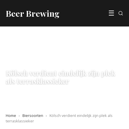
Beer Brewing
☰
BIERSOORTEN
Kölsch verdient eindelijk zijn plek
als terrasklassieker
10 June 2026
·
5 min leestijd
Home
›
Biersoorten
›
Kölsch verdient eindelijk zijn plek als
terrasklassieker