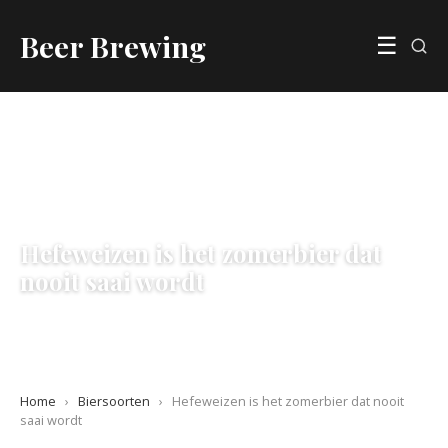
Beer Brewing
☰
BIERSOORTEN
Hefeweizen is het zomerbier dat
nooit saai wordt
13 June 2026
·
5 min leestijd
Home
›
Biersoorten
›
Hefeweizen is het zomerbier dat nooit
saai wordt