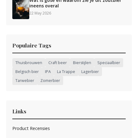
Wat is gose en waarom zie je dit zoutbier
ineens overal
22 May 2026
Populaire Tags
Thuisbrouwen
Craft beer
Bierstijlen
Speciaalbier
Belgisch bier
IPA
La Trappe
Lagerbier
Tarwebier
Zomerbier
Links
Product Recensies