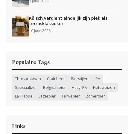
3 June 2026
Kölsch verdient eindelijk zijn plek als
terrasklassieker
10 June 2026
Populaire Tags
Thuisbrouwen
Craft beer
Bierstijlen
IPA
Speciaalbier
Belgisch bier
Hazy IPA
Hefeweizen
La Trappe
Lagerbier
Tarwebier
Zomerbier
Links