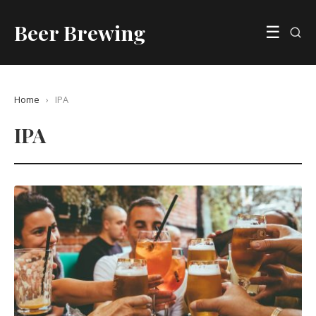
Beer Brewing
☰
Home
›
IPA
IPA