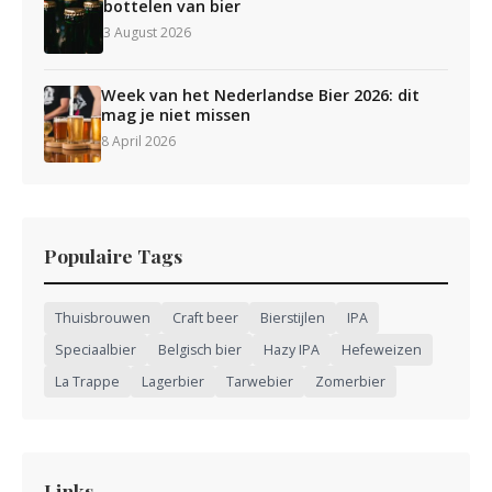
bottelen van bier
3 August 2026
Week van het Nederlandse Bier 2026: dit
mag je niet missen
8 April 2026
Populaire Tags
Thuisbrouwen
Craft beer
Bierstijlen
IPA
Speciaalbier
Belgisch bier
Hazy IPA
Hefeweizen
La Trappe
Lagerbier
Tarwebier
Zomerbier
Links