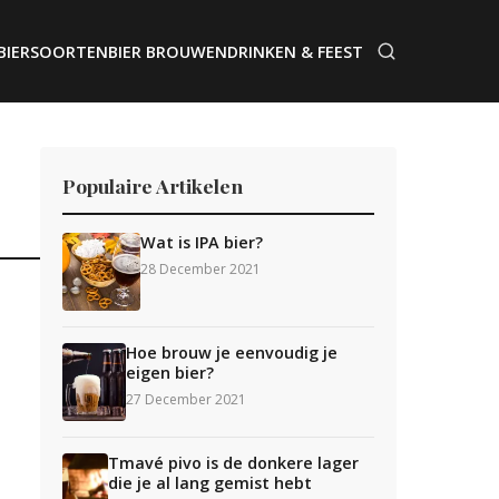
BIERSOORTEN
BIER BROUWEN
DRINKEN & FEEST
Populaire Artikelen
Wat is IPA bier?
28 December 2021
Hoe brouw je eenvoudig je
eigen bier?
27 December 2021
Tmavé pivo is de donkere lager
die je al lang gemist hebt