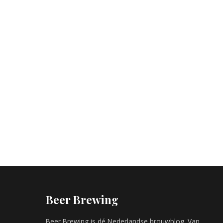
Beer Brewing
Beer Brewing is dé Nederlandse brouwblog. Van