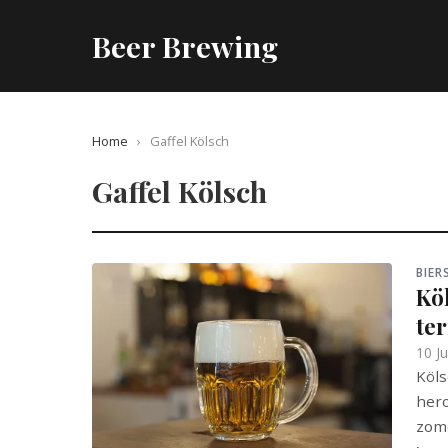
Beer Brewing
Home
›
Gaffel Kölsch
Gaffel Kölsch
BIE
Köl
ter
10 J
Köls
hero
zome