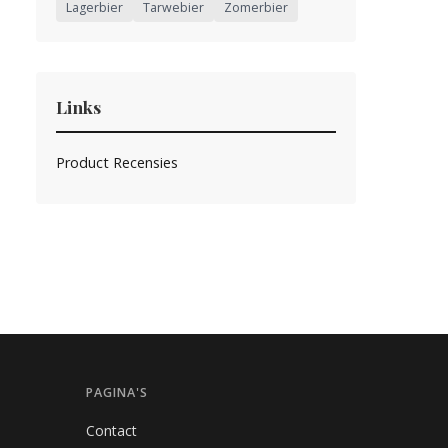
Lagerbier
Tarwebier
Zomerbier
Links
Product Recensies
PAGINA'S
Contact