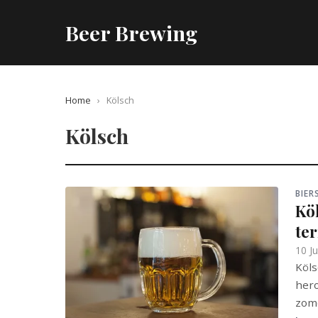
Beer Brewing
Home
›
Kölsch
Kölsch
BIE
Köl
ter
10 J
Köls
hero
zome