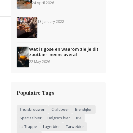
24 April 2026
13 January 2022
Wat is gose en waarom zie je dit
zoutbier ineens overal
22 May 2026
Populaire Tags
Thuisbrouwen
Craft beer
Bierstijlen
Speciaalbier
Belgisch bier
IPA
La Trappe
Lagerbier
Tarwebier