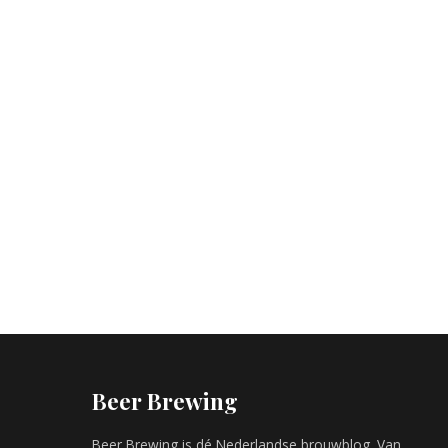
Beer Brewing
Beer Brewing is dé Nederlandse brouwblog. Van