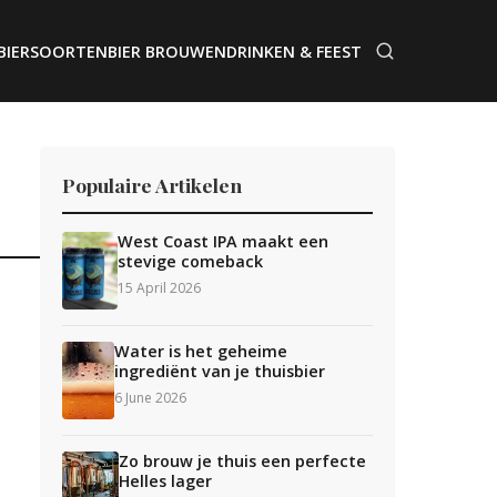
BIERSOORTEN
BIER BROUWEN
DRINKEN & FEEST
Populaire Artikelen
West Coast IPA maakt een
stevige comeback
15 April 2026
Water is het geheime
ingrediënt van je thuisbier
6 June 2026
Zo brouw je thuis een perfecte
Helles lager