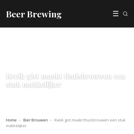
Beer Brewing
☰
BIER BROUWEN
Kveik gist maakt thuisbrouwen een
stuk makkelijker
30 May 2026
·
7 min leestijd
Home
›
Bier Brouwen
›
Kveik gist maakt thuisbrouwen een stuk
makkelijker