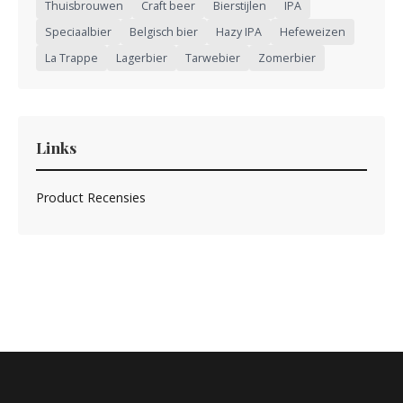
Thuisbrouwen
Craft beer
Bierstijlen
IPA
Speciaalbier
Belgisch bier
Hazy IPA
Hefeweizen
La Trappe
Lagerbier
Tarwebier
Zomerbier
Links
Product Recensies