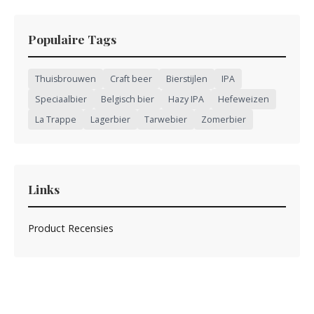
Populaire Tags
Thuisbrouwen
Craft beer
Bierstijlen
IPA
Speciaalbier
Belgisch bier
Hazy IPA
Hefeweizen
La Trappe
Lagerbier
Tarwebier
Zomerbier
Links
Product Recensies