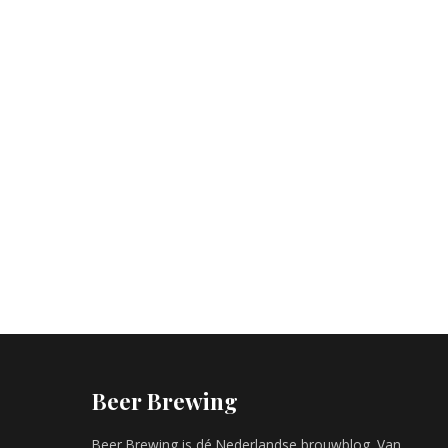
Beer Brewing
Beer Brewing is dé Nederlandse brouwblog. Van