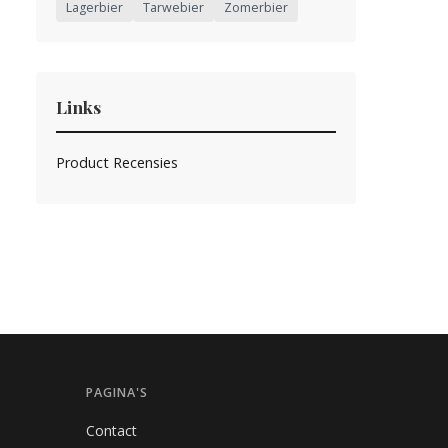
Lagerbier
Tarwebier
Zomerbier
Links
Product Recensies
PAGINA'S
Contact