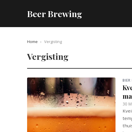
Beer Brewing
Home
›
Vergisting
Vergisting
BIER
Kv
ma
30 M
Kvei
temp
thui