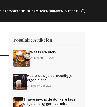
BIERSOORTEN
BIER BROUWEN
DRINKEN & FEEST
Populaire Artikelen
Wat is IPA bier?
28 December 2021
Hoe brouw je eenvoudig je
eigen bier?
27 December 2021
Tmavé pivo is de donkere lager
die je al lang gemist hebt