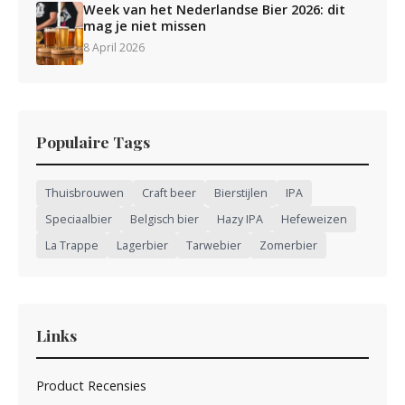
Week van het Nederlandse Bier 2026: dit
mag je niet missen
8 April 2026
Populaire Tags
Thuisbrouwen
Craft beer
Bierstijlen
IPA
Speciaalbier
Belgisch bier
Hazy IPA
Hefeweizen
La Trappe
Lagerbier
Tarwebier
Zomerbier
Links
Product Recensies