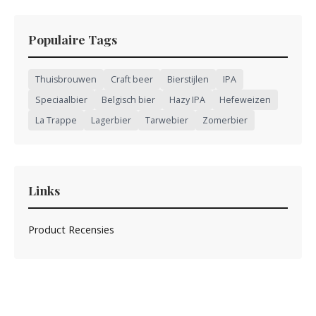
Populaire Tags
Thuisbrouwen
Craft beer
Bierstijlen
IPA
Speciaalbier
Belgisch bier
Hazy IPA
Hefeweizen
La Trappe
Lagerbier
Tarwebier
Zomerbier
Links
Product Recensies