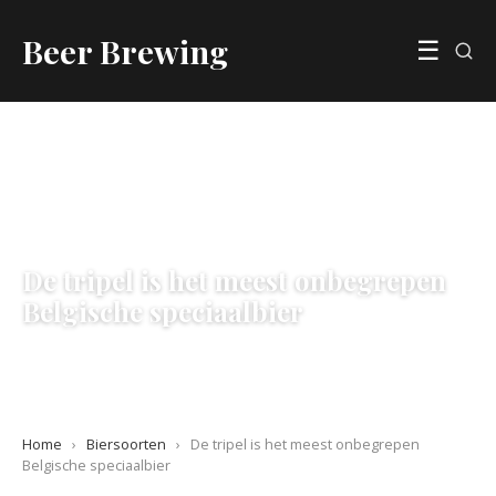
Beer Brewing
☰
BIERSOORTEN
De tripel is het meest onbegrepen
Belgische speciaalbier
25 June 2026
·
7 min leestijd
Home
›
Biersoorten
›
De tripel is het meest onbegrepen
Belgische speciaalbier