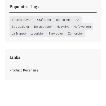
Populaire Tags
Thuisbrouwen
Craft beer
Bierstijlen
IPA
Speciaalbier
Belgisch bier
Hazy IPA
Hefeweizen
La Trappe
Lagerbier
Tarwebier
Zomerbier
Links
Product Recensies