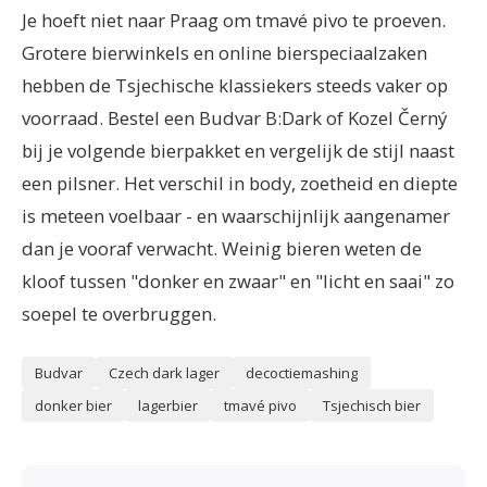
Je hoeft niet naar Praag om tmavé pivo te proeven.
Grotere bierwinkels en online bierspeciaalzaken
hebben de Tsjechische klassiekers steeds vaker op
voorraad. Bestel een Budvar B:Dark of Kozel Černý
bij je volgende bierpakket en vergelijk de stijl naast
een pilsner. Het verschil in body, zoetheid en diepte
is meteen voelbaar - en waarschijnlijk aangenamer
dan je vooraf verwacht. Weinig bieren weten de
kloof tussen "donker en zwaar" en "licht en saai" zo
soepel te overbruggen.
Budvar
Czech dark lager
decoctiemashing
donker bier
lagerbier
tmavé pivo
Tsjechisch bier