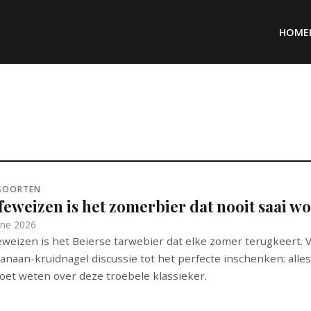
HOME
RSOORTEN
feweizen is het zomerbier dat nooit saai w
une 2026
weizen is het Beierse tarwebier dat elke zomer terugkeert. 
anaan-kruidnagel discussie tot het perfecte inschenken: alle
oet weten over deze troebele klassieker.