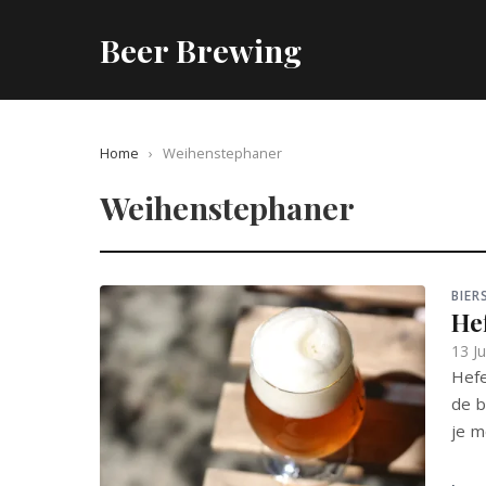
Beer Brewing
Home
›
Weihenstephaner
Weihenstephaner
BIE
He
13 J
Hefe
de b
je m