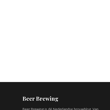
Beer Brewing
Beer Brewing is dé Nederlandse brouwblog. Van