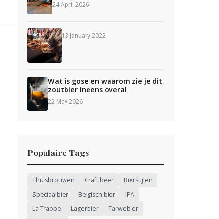
24 April 2026
13 January 2022
Wat is gose en waarom zie je dit
zoutbier ineens overal
22 May 2026
Populaire Tags
Thuisbrouwen
Craft beer
Bierstijlen
Speciaalbier
Belgisch bier
IPA
La Trappe
Lagerbier
Tarwebier