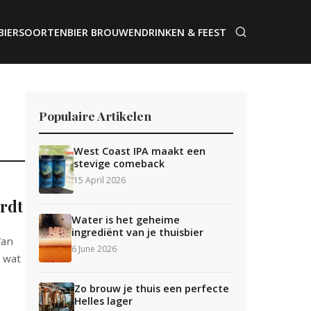
BIERSOORTEN
BIER BROUWEN
DRINKEN & FEEST
Populaire Artikelen
West Coast IPA maakt een
stevige comeback
15 April 2026
ordt
Water is het geheime
ingrediënt van je thuisbier
Van
6 June 2026
s wat
Zo brouw je thuis een perfecte
Helles lager