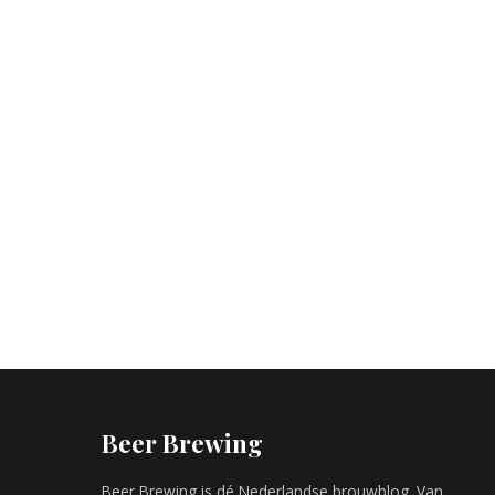
Beer Brewing
Beer Brewing is dé Nederlandse brouwblog. Van