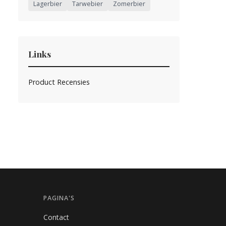
Lagerbier
Tarwebier
Zomerbier
Links
Product Recensies
PAGINA'S
Contact