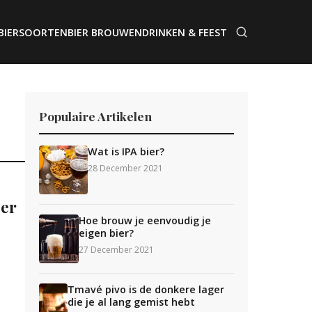
BIERSOORTEN
BIER BROUWEN
DRINKEN & FEEST
Populaire Artikelen
Wat is IPA bier?
28 December 2021
ier
Hoe brouw je eenvoudig je
eigen bier?
27 December 2021
Tmavé pivo is de donkere lager
die je al lang gemist hebt