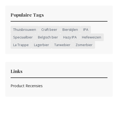
Populaire Tags
Thuisbrouwen
Craft beer
Bierstijlen
IPA
Speciaalbier
Belgisch bier
Hazy IPA
Hefeweizen
La Trappe
Lagerbier
Tarwebier
Zomerbier
Links
Product Recensies